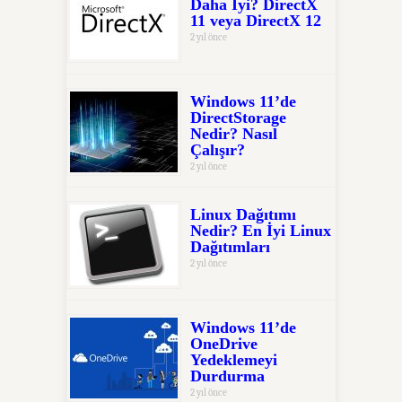
Daha İyi? DirectX
11 veya DirectX 12
2 yıl önce
Windows 11’de
DirectStorage
Nedir? Nasıl
Çalışır?
2 yıl önce
Linux Dağıtımı
Nedir? En İyi Linux
Dağıtımları
2 yıl önce
Windows 11’de
OneDrive
Yedeklemeyi
Durdurma
2 yıl önce