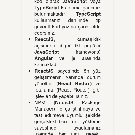
kod olarak
JavaScript
veya
TypeScript
kullanma şansınız
bulunmaktadır.
TypeScript
kullanmanız dahilinde tip
güvenli kod yazma şansı elde
edersiniz.
ReactJS
, karmaşıklık
açısından diğer iki popüler
JavaScript
frameworkü
Angular
ve
js
arasında
kalmaktadır.
ReactJS
sayesinde ön yüz
geliştirmenin yanında durum
yönetimi (
React Redux)
ve
rotalama (React Router) gibi
işlevleri de yapabilirsiniz.
NPM (
NodeJS
Package
Manager) ile çalıştırılmaya ve
test edilmeye uyumlu şekilde
gerçekleştirilen ön yükleme
sayesinde uygulamanız
üzerinde her türlü gerekli