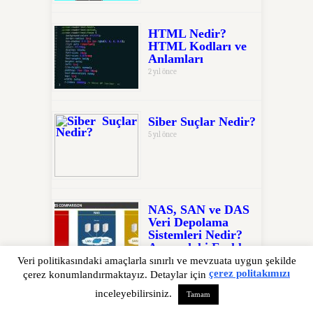
HTML Nedir?
HTML Kodları ve
Anlamları
2 yıl önce
Siber Suçlar Nedir?
5 yıl önce
NAS, SAN ve DAS
Veri Depolama
Sistemleri Nedir?
Arasındaki Farklar
Nelerdir?
Veri politikasındaki amaçlarla sınırlı ve mevzuata uygun şekilde
çerez politakımızı
5 yıl önce
çerez konumlandırmaktayız. Detaylar için
inceleyebilirsiniz.
Tamam
Android Telefon ile