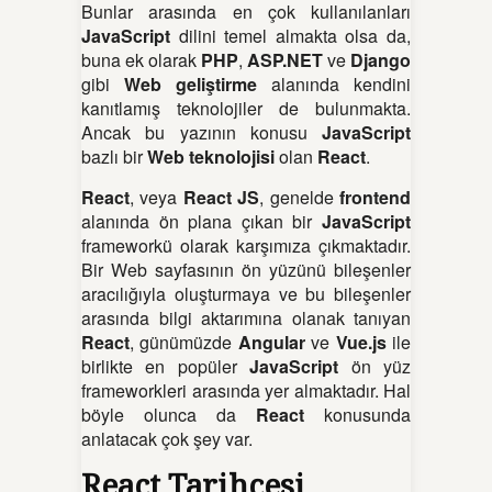
Bunlar arasında en çok kullanılanları
JavaScript
dilini temel almakta olsa da,
buna ek olarak
PHP
,
ASP.NET
ve
Django
gibi
Web geliştirme
alanında kendini
kanıtlamış teknolojiler de bulunmakta.
Ancak bu yazının konusu
JavaScript
bazlı bir
Web teknolojisi
olan
React
.
React
, veya
React JS
, genelde
frontend
alanında ön plana çıkan bir
JavaScript
frameworkü olarak karşımıza çıkmaktadır.
Bir Web sayfasının ön yüzünü bileşenler
aracılığıyla oluşturmaya ve bu bileşenler
arasında bilgi aktarımına olanak tanıyan
React
, günümüzde
Angular
ve
Vue.js
ile
birlikte en popüler
JavaScript
ön yüz
frameworkleri arasında yer almaktadır. Hal
böyle olunca da
React
konusunda
anlatacak çok şey var.
React Tarihçesi