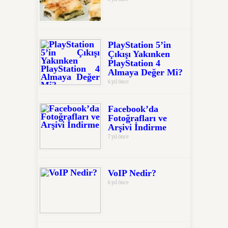
PlayStation 5’in
Çıkışı Yakınken
PlayStation 4
Almaya Değer Mi?
6 yıl önce
Facebook’da
Fotoğrafları ve
Arşivi İndirme
7 yıl önce
VoIP Nedir?
6 yıl önce