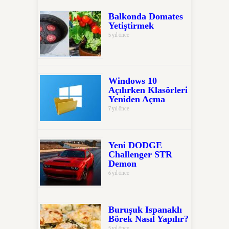
Balkonda Domates
Yetiştirmek
5 yıl önce
Windows 10
Açılırken Klasörleri
Yeniden Açma
7 yıl önce
Yeni DODGE
Challenger STR
Demon
6 yıl önce
Buruşuk Ispanaklı
Börek Nasıl Yapılır?
5 yıl önce