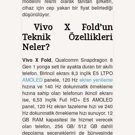
modelini resmi olarak tanıtan şirketin,
cihaz için cep yakan bir fiyat belirlediği
düşünülüyor.
Vivo X Fold’un
Teknik Özellikleri
Neler?
Vivo X Fold
, Qualcomm Snapdragon 8
Gen 1 yonga seti ile ayakta duran bir akıllı
telefon. Birincil ekranı 8,3 inçlik E5 LTPO
AMOLED
panele, 120 Hz
ekran yenileme
hızına ve 140 Hz dokunmatik örnekleme
hızına sahip olan telefonun ikincil ekranı
ise, 6,53 inçlik Full HD+ E5 AMOLED
panel, 120 Hz ekran tazeleme hızı ve 240
Hz dokunmatik örnekleme hızı sunuyor. 12
GB RAM kapasitesi ile hizmet verecek
olan telefon, 256 GB/ 512 GB dahili
depolama seçeneklerini de bünyesinde