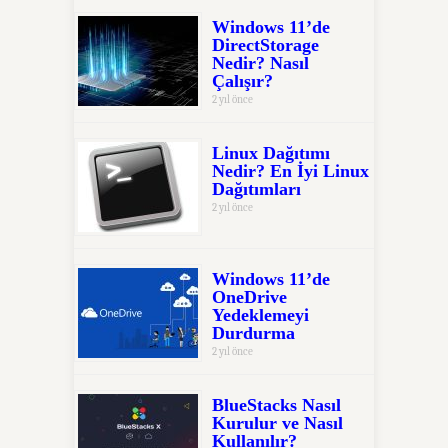
Windows 11’de
DirectStorage
Nedir? Nasıl
Çalışır?
2 yıl önce
Linux Dağıtımı
Nedir? En İyi Linux
Dağıtımları
2 yıl önce
Windows 11’de
OneDrive
Yedeklemeyi
Durdurma
2 yıl önce
BlueStacks Nasıl
Kurulur ve Nasıl
Kullanılır?