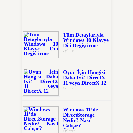
Tüm Detaylarıyla
Windows 10 Klavye
Dili Değiştirme
2 yıl önce
Oyun İçin Hangisi
Daha İyi? DirectX
11 veya DirectX 12
2 yıl önce
Windows 11’de
DirectStorage
Nedir? Nasıl
Çalışır?
2 yıl önce