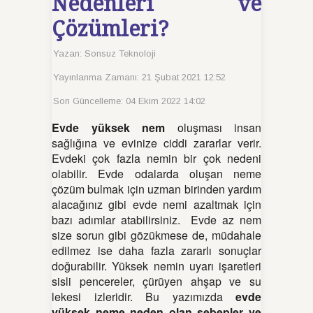
Nedenleri ve
Çözümleri?
Yazan:
Sonsuz Teknoloji
Yayınlanma Zamanı: 21 Şubat 2021 12:52
Son Güncelleme: 04 Ekim 2022 14:02
Evde yüksek nem
oluşması insan
sağlığına ve evinize ciddi zararlar verir.
Evdeki çok fazla nemin bir çok nedeni
olabilir. Evde odalarda oluşan neme
çözüm bulmak için uzman birinden yardım
alacağınız gibi evde nemi azaltmak için
bazı adımlar atabilirsiniz. Evde az nem
size sorun gibi gözükmese de, müdahale
edilmez ise daha fazla zararlı sonuçlar
doğurabilir. Yüksek nemin uyarı işaretleri
sisli pencereler, çürüyen ahşap ve su
lekesi izleridir. Bu yazımızda
evde
yüksek neme neden olan sebepler ve