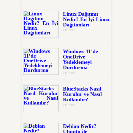
Linux Dağıtımı
Nedir? En İyi Linux
Dağıtımları
2 yıl önce
Windows 11’de
OneDrive
Yedeklemeyi
Durdurma
2 yıl önce
BlueStacks Nasıl
Kurulur ve Nasıl
Kullanılır?
2 yıl önce
Debian Nedir?
Ubuntu ile