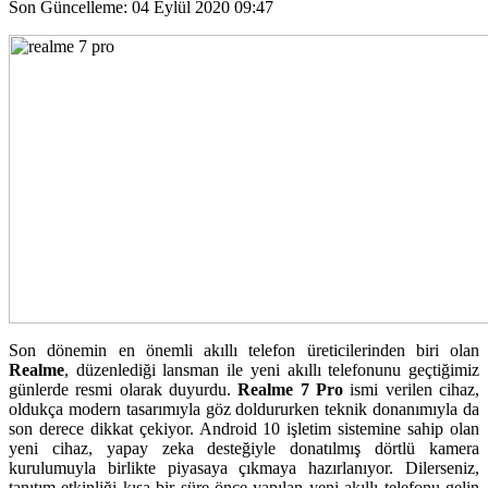
Son Güncelleme: 04 Eylül 2020 09:47
Son dönemin en önemli akıllı telefon üreticilerinden biri olan
Realme
, düzenlediği lansman ile yeni akıllı telefonunu geçtiğimiz
günlerde resmi olarak duyurdu.
Realme 7 Pro
ismi verilen cihaz,
oldukça modern tasarımıyla göz doldururken teknik donanımıyla da
son derece dikkat çekiyor. Android 10 işletim sistemine sahip olan
yeni cihaz, yapay zeka desteğiyle donatılmış dörtlü kamera
kurulumuyla birlikte piyasaya çıkmaya hazırlanıyor. Dilerseniz,
tanıtım etkinliği kısa bir süre önce yapılan yeni akıllı telefonu gelin