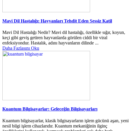
Mavi Dil Hastalığı: Hayvanları Tehdit Eden Sessiz Katil
Mavi Dil Hastalığı Nedir? Mavi dil hastalığı, özellikle sığır, koyun,
keçi gibi geviş getiren hayvanlarda görülen ciddi bir viral
enfeksiyondur. Hastalık, adını hayvanların dilinde ...
Daha Fazlasını Oku
Kuantum Bilgisayarlar: Geleceğin Bilgisayarları
Kuantum bilgisayarlar, klasik bilgisayarların işlem gücünü aşan, yeni
nesil bilgi işlem cihazlarıdır. Kuantum mekaniğinin ilginç