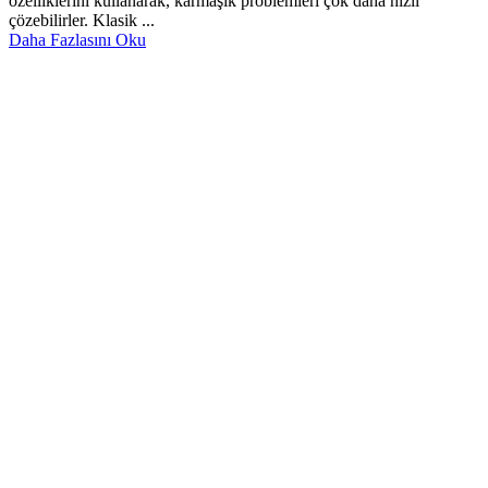
özelliklerini kullanarak, karmaşık problemleri çok daha hızlı
çözebilirler. Klasik ...
Daha Fazlasını Oku