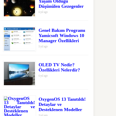
Yaşam Olduğu
Düşünülen Gezegenler
6 yıl ago
Genel Bakım Programı
Yamicsoft Windows 10
Manager Özellikleri
5 yıl ago
OLED TV Nedir?
Özellikleri Nelerdir?
6 yıl ago
OxygenOS 13 Tanıtıldı!
Detaylar ve
Desteklenen Modeller
3 yıl ago