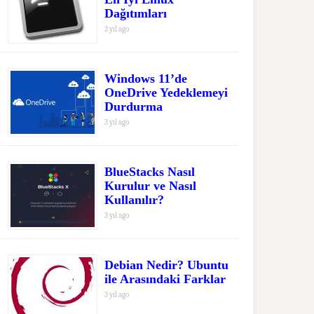
Dağıtımları
3 yıl ago
Windows 11’de
OneDrive Yedeklemeyi
Durdurma
3 yıl ago
BlueStacks Nasıl
Kurulur ve Nasıl
Kullanılır?
3 yıl ago
Debian Nedir? Ubuntu
ile Arasındaki Farklar
3 yıl ago