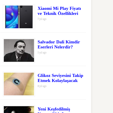
Xiaomi Mi Play Fiyatı
ve Teknik Özellikleri
7 yıl ago
Salvador Dali Kimdir
Eserleri Nelerdir?
5 yıl ago
Glikoz Seviyesini Takip
Etmek Kolaylaşacak
8 yıl ago
Yeni Keşfedilmiş