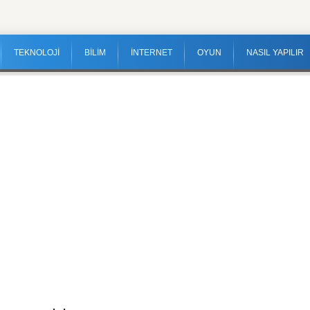
TEKNOLOJİ
BİLİM
İNTERNET
OYUN
NASIL YAPILIR