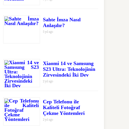
Sahte İmza Nasıl
Anlaşılır?
5 yıl ago
Xiaomi 14 ve Samsung
S23 Ultra: Teknolojinin
Zirvesindeki İki Dev
2 yıl ago
Cep Telefonu ile
Kaliteli Fotoğraf
Çekme Yöntemleri
2 yıl ago