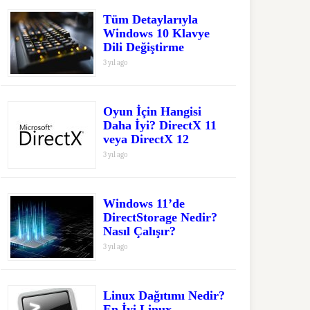
Tüm Detaylarıyla
Windows 10 Klavye
Dili Değiştirme
3 yıl ago
Oyun İçin Hangisi
Daha İyi? DirectX 11
veya DirectX 12
3 yıl ago
Windows 11’de
DirectStorage Nedir?
Nasıl Çalışır?
3 yıl ago
Linux Dağıtımı Nedir?
En İyi Linux