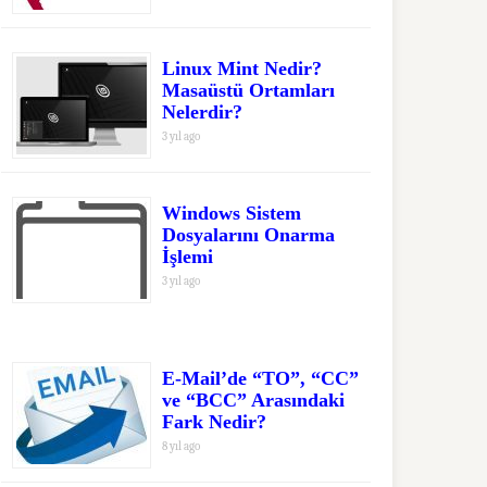
Linux Mint Nedir?
Masaüstü Ortamları
Nelerdir?
3 yıl ago
Windows Sistem
Dosyalarını Onarma
İşlemi
3 yıl ago
E-Mail’de “TO”, “CC”
ve “BCC” Arasındaki
Fark Nedir?
8 yıl ago